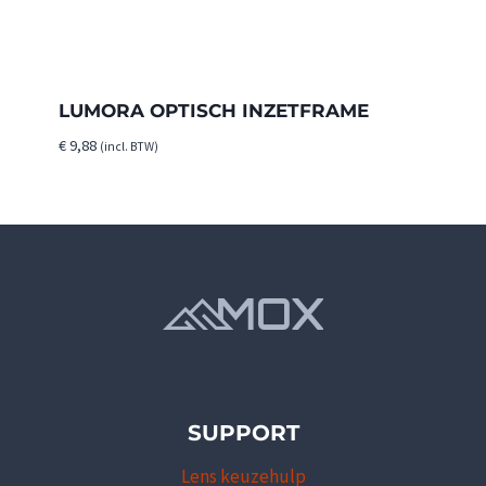
LUMORA OPTISCH INZETFRAME
€
9,88
(incl. BTW)
SUPPORT
Lens keuzehulp