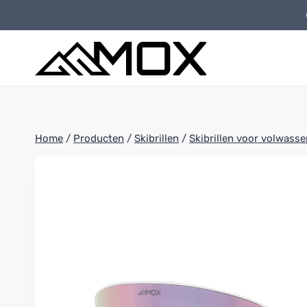
Doorgaan
naar
inhoud
Home
/
Producten
/
Skibrillen
/
Skibrillen voor volwass