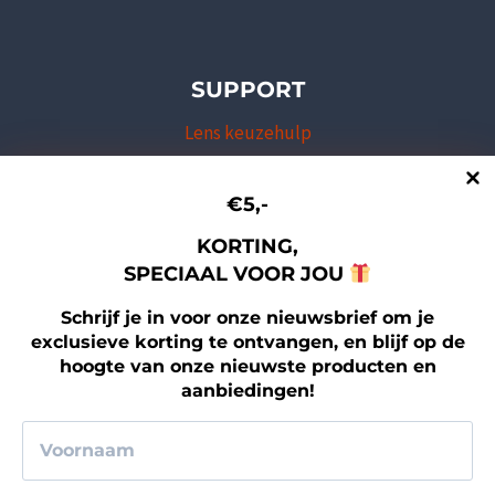
SUPPORT
Lens keuzehulp
Productzorg & onderhoud
Professional Program
€5,-
Verzending & Retour
KORTING,
Garantie
SPECIAAL VOOR JOU
Aanmelden Nieuwsbrief
Schrijf je in voor onze nieuwsbrief om je
Contact
exclusieve korting te ontvangen, en blijf op de
hoogte van onze nieuwste producten en
aanbiedingen!
LEGAL
Bedrijfsgegevens
Algemene voorwaarden