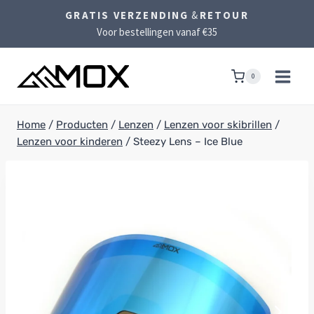
Doorgaan
GRATIS VERZENDING
&
RETOUR
naar
Voor bestellingen vanaf €35
inhoud
0
Home
/
Producten
/
Lenzen
/
Lenzen voor skibrillen
/
Lenzen voor kinderen
/
Steezy Lens – Ice Blue